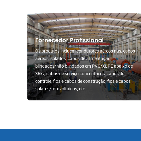
Fornecedor Profissional
Os produtos incluem condutores aéreos nus, cabos
aéreos isolados, cabos de alimentação
blindados/não blindados em PVC/XLPE abaixo de
36kv, cabos de serviço concêntricos, cabos de
controle, fios e cabos de construção, fios e cabos
solares/fotovoltaicos, etc.