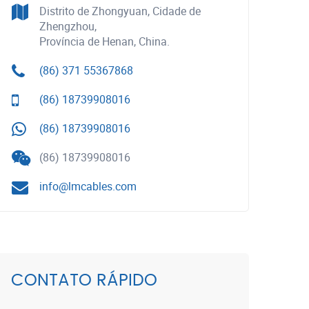
Distrito de Zhongyuan, Cidade de
Zhengzhou,
Província de Henan, China.
(86) 371 55367868
(86) 18739908016
(86) 18739908016
(86) 18739908016
info@lmcables.com
CONTATO RÁPIDO