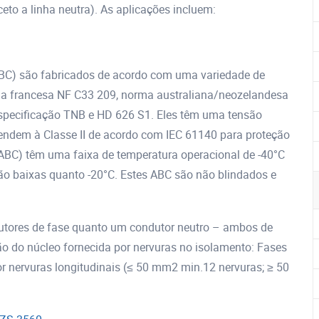
to a linha neutra). As aplicações incluem:
BC) são fabricados de acordo com uma variedade de
a francesa NF C33 209, norma australiana/neozelandesa
specificação TNB e HD 626 S1. Eles têm uma tensão
endem à Classe II de acordo com IEC 61140 para proteção
(ABC) têm uma faixa de temperatura operacional de -40°C
ão baixas quanto -20°C. Estes ABC são não blindados e
tores de fase quanto um condutor neutro – ambos de
o do núcleo fornecida por nervuras no isolamento: Fases
o por nervuras longitudinais (≤ 50 mm2 min.12 nervuras; ≥ 50