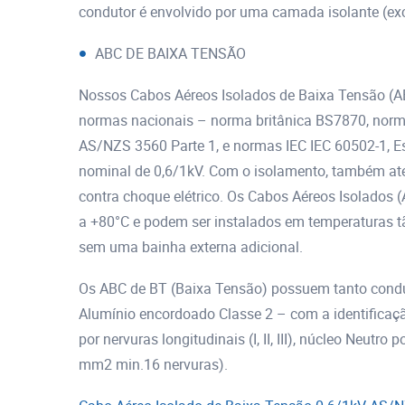
condutor é envolvido por uma camada isolante (exce
ABC DE BAIXA TENSÃO
Nossos Cabos Aéreos Isolados de Baixa Tensão (A
normas nacionais – norma britânica BS7870, norm
AS/NZS 3560 Parte 1, e normas IEC IEC 60502-1, E
nominal de 0,6/1kV. Com o isolamento, também at
contra choque elétrico. Os Cabos Aéreos Isolados 
a +80°C e podem ser instalados em temperaturas t
sem uma bainha externa adicional.
Os ABC de BT (Baixa Tensão) possuem tanto condu
Alumínio encordoado Classe 2 – com a identificaçã
por nervuras longitudinais (I, II, III), núcleo Neutr
mm2 min.16 nervuras).