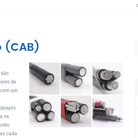
o (CAB)
 são
tores de
e com um
espaços
za os
xceto
mas cada