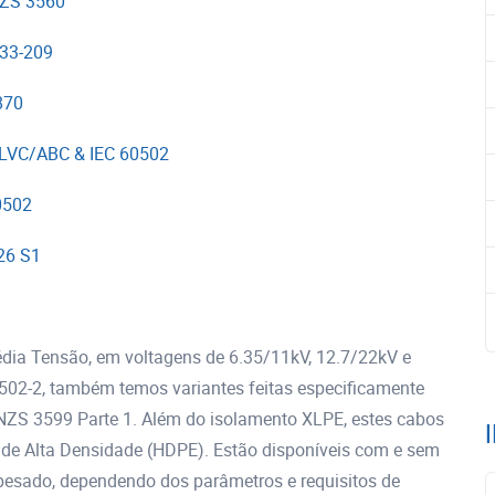
NZS 3560
 33-209
870
/LVC/ABC & IEC 60502
0502
26 S1
ia Tensão, em voltagens de 6.35/11kV, 12.7/22kV e
02-2, também temos variantes feitas especificamente
NZS 3599 Parte 1. Além do isolamento XLPE, estes cabos
o de Alta Densidade (HDPE). Estão disponíveis com e sem
e pesado, dependendo dos parâmetros e requisitos de