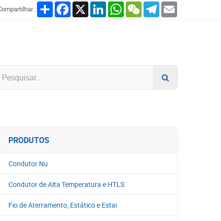
Share
Facebook
X
LinkedIn
WhatsApp
WeChat
Telegram
Email
Compartilhar :
PRODUTOS
Condutor Nu
Condutor de Alta Temperatura e HTLS
Fio de Aterramento, Estático e Estai