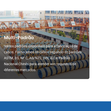
Multi-Padrão
Vários padrões disponíveis para a fabricação de
cabos. Fornecemos os cabos seguindo os padrões
ASTM, BS, NF C, AS/NZS, DIN, IEC e Padrão
Nacional Chinês para atender aos requisitos de
diferentes mercados.