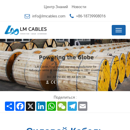
Центр Знаний
Новости
info@lmcables.com
+86-18739908016
Меню
Поделиться :
Share
Facebook
X
LinkedIn
WhatsApp
WeChat
Telegram
Email