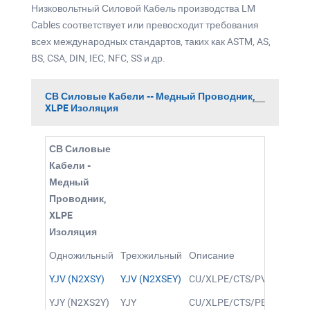
Низковольтный Силовой Кабель производства LM
Cables соответствует или превосходит требования
всех международных стандартов, таких как ASTM, AS,
BS, CSA, DIN, IEC, NFC, SS и др.
СВ Силовые Кабели -- Медный Проводник,
XLPE Изоляция
СВ Силовые
Кабели -
Медный
Проводник,
XLPE
Изоляция
Одножильный
Трехжильный
Описание
YJV (N2XSY)
YJV (N2XSEY)
CU/XLPE/CTS/PVC
YJY (N2XS2Y)
YJY
CU/XLPE/CTS/PE