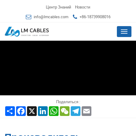
Центр Знаний
Новости
info@lmcables.com
+86-18739908016
Меню
Поделиться :
Share
Facebook
X
LinkedIn
WhatsApp
WeChat
Telegram
Email